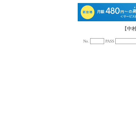
【中
No.
PASS